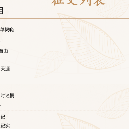
名单揭晓
爱
自由
走天涯
己
不时迷惘
儿
活记
狱记实