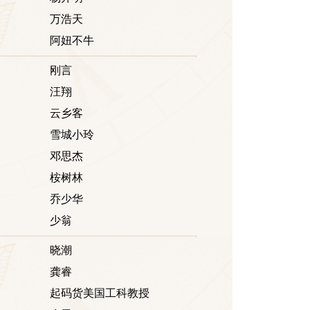
万浩天
阿妞不牛
刚言
汪翔
云乡客
雪城小玲
邓思杰
桉树林
乔少华
少翁
晓潮
龚睿
起码货美国工科教授