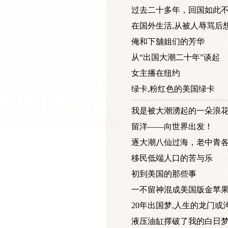
过去二十多年，回国如此
在国外生活,从被人辱骂后想到.
俺和下舖姐们的芳华
从“出国大潮二十年”谈起
女主播在纽约
绿卡,粉红色的美国绿卡
我是被大潮湧起的一朵浪
留洋——向世界出发！
逐大潮八仙过海，老中青
移民低端人口的苦与乐
初到美国的那些事
一不留神混成美国版金苹
20年出国梦,人生的龙门或
液压油缸撑破了我的白日