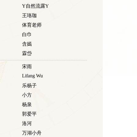
Y自然流露Y
王珞珈
体育老师
白巾
含嫣
霖岱
宋雨
Lifang Wu
乐杨子
小方
杨泉
郭爱平
洛河
万湖小舟