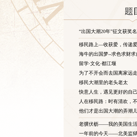
“出国大潮20年”征文获奖
移民路上—收获爱，传递
海牛的出国梦--求色求财求
留学·文化·都江堰
为了不开会而去国离家远
移民大潮里的老头老太
快意人生，遇见更好的自
人在移民路：时有清欢，
他们才是出国大潮的弄潮
老骥伏枥——我的美国生
一年前的今天——北美监