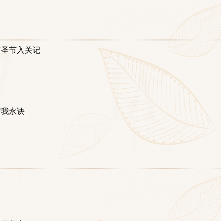
万圣节入关记
与我永诀
？