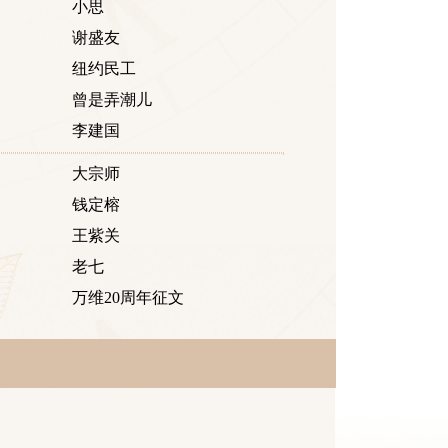
小思
谢盛友
纽约民工
曾是弄潮儿
李建国
大宗师
钱定榕
王紫关
老七
万维20周年征文