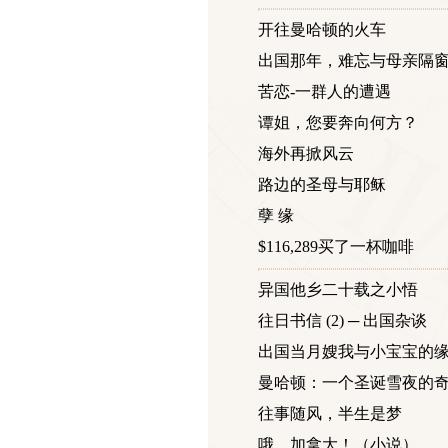
开往曼哈顿的火车
出国那年，难忘与母亲隔
苦恋-一群人的遭遇
谭姐，您要奔向何方？
海外再掀风云
路边的圣母与耶稣
孽 缘
$116,289买了一杯咖啡
异国他乡二十载之小悟
往日书信 (2) ─ 出国杂谈
出国当月嫂我与小宝宝的
曼哈顿：一个圣诞雪夜的
往事随风，半生是梦
哦，加拿大！（小说）