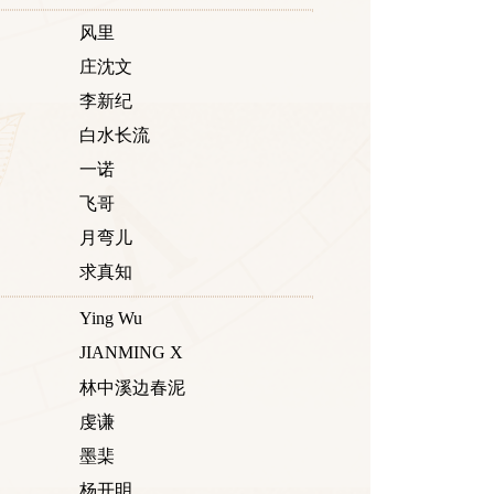
风里
庄沈文
李新纪
白水长流
一诺
飞哥
月弯儿
求真知
Ying Wu
JIANMING X
林中溪边春泥
虔谦
墨棐
杨开明