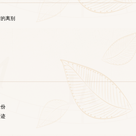
窗的离别
缘份
奇迹