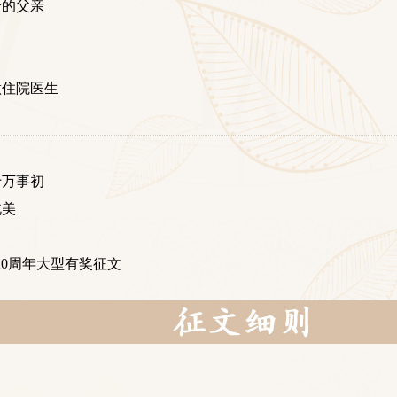
怜的父亲
做住院医生
十万事初
北美
立20周年大型有奖征文