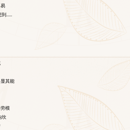
不易
....
花
各显其能
果劳模
沟坎
梦