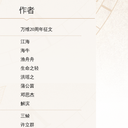
万维20周年征文
江海
海牛
渔舟舟
生命之轻
洪瑶之
蒲公茵
邓思杰
解滨
三鲮
许立群